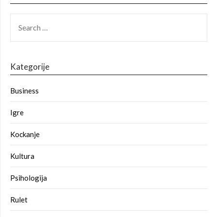
SEARCH
FOR:
Kategorije
Business
Igre
Kockanje
Kultura
Psihologija
Rulet