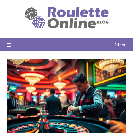
Skip
to
content
Menu