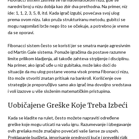
naredni broj u nizu dobija kao zbir dva prethodna. Na primer, niz
ide: 1, 1, 2, 3, 5, 8, itd. Kada igrač izgubi, povećava svoj ulog
prema ovom nizu. Iako pruža strukturiranu metodu, gubitci se
mogu nagomilati brže nego što se očekuje, a potrebno je vreme
da se oporavi.
Fibonacci sistem često se koristi jer se smatra manje agresivnim
od Martin Gale sistema. Pomaže igračima da postave razumne
limite prilikom kladjenja, ali takođe zahteva strpljenje i disciplinu.
Na primer, ako igrač uđe u niz gubitaka, može lako doći do
situacije da mu ulog postane veoma visok prema Fibonacci nizu,
što može stvoriti znatan pritisak na bankroll. Korišćenje ove
strategije je preporučljivo samo ako igrač ima dovoljno sredstava
i voli izazove u više složenim matematičkim pristupima.
Uobičajene Greške Koje Treba Izbeći
Kada se kladite na rulet, često možete napraviti određene
greške koje mogu uticati na vašu igru. Razumevanje i izbegavanje
ovih grešaka može značajno povećati vaše šanse za uspeh.
Preklapanje budžeta, ignorisanje prednosti kuće i preveliki rizik