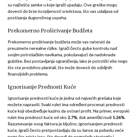
su najčešće zamke u koje igrači upadaju. Ove greške mogu
dovesti do brze iscrpljenosti sredstava, što vas udaljava od
postizanja dugoročnog uspeha.
Prekomerno Proširivanje Budžeta
Prekomerno proširivanje budžeta može vas naterati da
preuzmete nerealne rizike. Igrači često gube kontrolu nad
svojim potrošačkim navikama, pokušavajući da nadoknade
gubitke. Bez postavljanja ograničenja, lako je potrošiti više nego
što ste prvobitno planirali, što može dovesti do ozbiljnih
finansijskih problema.
Ignorisanje Prednosti Kuće
Ignorisanje prednosti kuće je jedna od najvećih grešaka koje
možete napraviti. Svaki rulet ima određeni procenat prednosti
kuće koji obezbeđuje kazino da ostvari profit. Na primer, evropski
rulet ima prednost kuće od oko
2.7%
, dok američki nudi
5.26%
.
Razumevanje ovog faktora je ključno; ignorisanjem prednosti
kuće, igrači često pretpostavljaju da su šanse za pobedu veće
nego što zaista jesu, što dovodi do pogrešnih strategija i