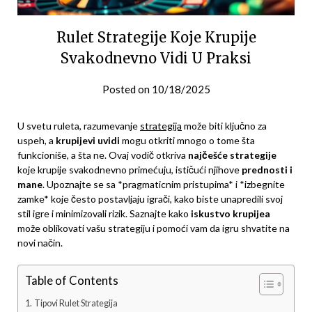
Rulet Strategije Koje Krupije
Svakodnevno Vidi U Praksi
Posted on
10/18/2025
U svetu ruleta, razumevanje
strategija
može biti ključno za
uspeh, a
krupijevi uvidi
mogu otkriti mnogo o tome šta
funkcioniše, a šta ne. Ovaj vodič otkriva
najčešće strategije
koje krupije svakodnevno primećuju, ističući njihove
prednosti i
mane
. Upoznajte se sa *pragmaticnim pristupima* i *izbegnite
zamke* koje često postavljaju igrači, kako biste unapredili svoj
stil igre i minimizovali rizik. Saznajte kako
iskustvo krupijea
može oblikovati vašu strategiju i pomoći vam da igru shvatite na
novi način.
Table of Contents
Tipovi Rulet Strategija