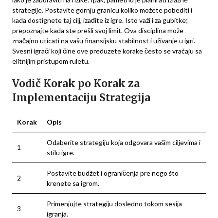
strategije. Postavite gornju granicu koliko možete pobediti i
kada dostignete taj cilj, izađite iz igre. Isto važi i za gubitke;
prepoznajte kada ste prešli svoj limit. Ova disciplina može
značajno uticati na vašu finansijsku stabilnost i uživanje u igri.
Svesni igrači koji čine ove preduzete korake često se vraćaju sa
elitnijim pristupom ruletu.
Vodič Korak po Korak za
Implementaciju Strategija
Korak
Opis
Odaberite strategiju koja odgovara vašim ciljevima i
1
stilu igre.
Postavite budžet i ograničenja pre nego što
2
krenete sa igrom.
Primenjujte strategiju dosledno tokom sesija
3
igranja.