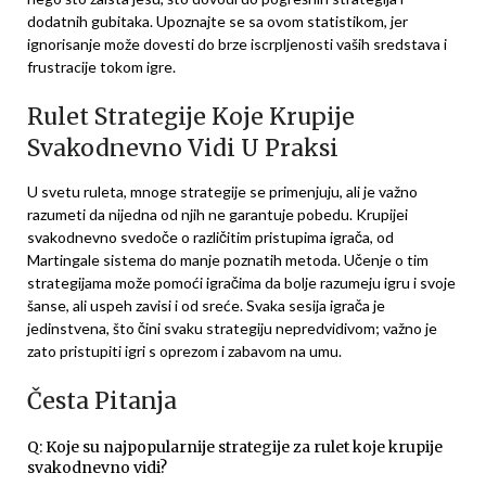
dodatnih gubitaka. Upoznajte se sa ovom statistikom, jer
ignorisanje može dovesti do brze iscrpljenosti vaših sredstava i
frustracije tokom igre.
Rulet Strategije Koje Krupije
Svakodnevno Vidi U Praksi
U svetu ruleta, mnoge strategije se primenjuju, ali je važno
razumeti da nijedna od njih ne garantuje pobedu. Krupijei
svakodnevno svedoče o različitim pristupima igrača, od
Martingale sistema do manje poznatih metoda. Učenje o tim
strategijama može pomoći igračima da bolje razumeju igru i svoje
šanse, ali uspeh zavisi i od sreće. Svaka sesija igrača je
jedinstvena, što čini svaku strategiju nepredvidivom; važno je
zato pristupiti igri s oprezom i zabavom na umu.
Česta Pitanja
Q: Koje su najpopularnije strategije za rulet koje krupije
svakodnevno vidi?