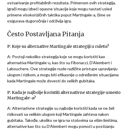
ostvarivanje profitabilnih rezultata. Primenom ovih strategija,
igrači mogu izbeći opasne situacije koje mogu nastati usled
primene visokorizičnih taktika poput Martingale-a, čime se
osigurava dugoročnija i održivija igra.
Često Postavljana Pitanja
P: Koje su alternative Martingale strategiji u ruletu?
A: Postoji nekoliko strategija koje se mogu koristiti kao
alternativa Martingale-u, kao što su Fibonacci, D’Alembert i
Labouchere. Ove strategije nude različite pristupe upravljanju
ulogom i rizikom, a mogu biti efikasnije u određenim situacijama
kada Martingale može dovesti do velikih gubitaka.
P: Kada je najbolje koristiti alternativne strategije umesto
Martingale-a?
A: Alternativne strategije su najbolje koristiti kada se ne želi
rizikovati sa velikim ulogom koji Martingale zahteva nakon
gubitaka. Takođe, ukoliko se igra na stolovima sa višim limitima,
alternative kao što su D’Alembert mogu pomoći u postizanju