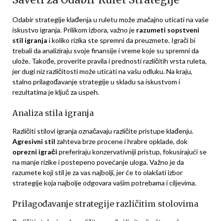
Odabir strategije klađenja u ruletu može značajno uticati na vaše
iskustvo igranja. Prilikom izbora, važno je
razumeti sopstveni
stil igranja
i koliko rizika ste spremni da preuzmete. Igrači bi
trebali da analiziraju svoje finansije i vreme koje su spremni da
ulože. Takođe, proverite pravila i prednosti različitih vrsta ruleta,
jer dugi niz različitosti može uticati na vašu odluku. Na kraju,
stalno prilagođavanje strategije u skladu sa iskustvom i
rezultatima je ključ za uspeh.
Analiza stila igranja
Različiti stilovi igranja označavaju različite pristupe klađenju.
Agresivni stil
zahteva brze procene i hrabre opklade, dok
oprezni igrači
preferiraju konzervativniji pristup, fokusirajući se
na manje rizike i postepeno povećanje uloga. Važno je da
razumete koji stil je za vas najbolji, jer će to olakšati izbor
strategije koja najbolje odgovara vašim potrebama i ciljevima.
Prilagođavanje strategije različitim stolovima