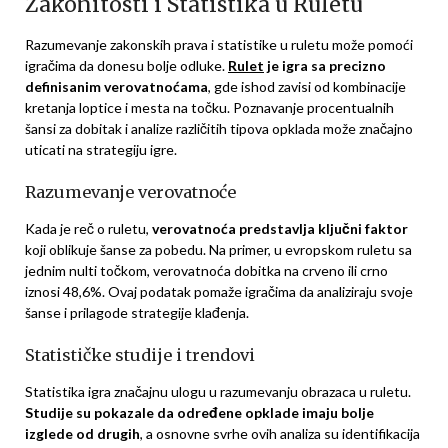
Zakonitosti i Statistika u Ruletu
Razumevanje zakonskih prava i statistike u ruletu može pomoći
igračima da donesu bolje odluke.
Rulet
je igra sa precizno
definisanim verovatnoćama
, gde ishod zavisi od kombinacije
kretanja loptice i mesta na točku. Poznavanje procentualnih
šansi za dobitak i analize različitih tipova opklada može značajno
uticati na strategiju igre.
Razumevanje verovatnoće
Kada je reč o ruletu,
verovatnoća predstavlja ključni faktor
koji oblikuje šanse za pobedu. Na primer, u evropskom ruletu sa
jednim nulti točkom, verovatnoća dobitka na crveno ili crno
iznosi 48,6%. Ovaj podatak pomaže igračima da analiziraju svoje
šanse i prilagode strategije klađenja.
Statističke studije i trendovi
Statistika igra značajnu ulogu u razumevanju obrazaca u ruletu.
Studije su pokazale da određene opklade imaju bolje
izglede od drugih
, a osnovne svrhe ovih analiza su identifikacija