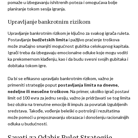
pomaže u izbegavanju ishitrenih poteza i omogućava bolje
planiranje tokom sesija igranja.
Upravljanje bankrotnim rizikom
Upravljanje bankrotnim rizikom je ključno za svakog igrača ruleta.
Postavljanje
budžetskih limita
i pažljivo praćenje troškova
može značajno smanjiti mogućnost gubitka celokupnog kapitala.
Igrači treba da izbegavaju emocionalne odluke koje mogu voditi
ka prekomernom klađenju, kao i da budu svesni svojih gubitaka i
dobitaka tokom igre.
Da bi se efikasno upravljalo bankrotnim rizikom, važno je
primeniti strategije poput
postavljanja limita na dnevne,
nedeljne ili mesečne troškove
. Na primer, ukoliko igrač postavi
limit od 100 evra za jednu sesiju, važno je pridržavati se tog limita
bez obzira na trenutne emocije ili impuls za povratak izgubljenih
sredstava. Takođe, vođenje beleški o potrošnji i rezultatima
može pomoći u prepoznavanju obrazaca i donošenju racionalnijih
odluka u budućnosti.
Saveti za Odabir Rulet Strategije