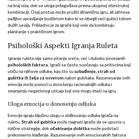
na kraj niza, dok se uloga prilagođava prema ukupnoj višestrukoj
kombinaciji. Ovaj pristup može pružiti dinamičnu igru, ali zahteva
pažljivo upravljanje budžetom kako bi se izbegli veći gubici tokom
dužih sesija. Prikladno je za igrače koji vole da kombinuju
planiranje s praktičnom igrom.
Psihološki Aspekti Igranja Ruleta
Igranje ruleta nije samo pitanje sreće, već i duboko povezanih
psiholoških faktora
. Igrači se često suočavaju sa pritiscima koji
utiču na njihove odluke, kao što su
uzbuđenje, strah od
gubitka ili želja za osvetom
nakon gubitaka. Razumevanje ovih
emocija može pomoći u donošenju racionalnijih odluka i
smanjenju negativnog uticaja koji one mogu imati na igru.
Uloga emocija u donosenju odluka
Emocije igraju ključnu ulogu u oblikovanju odluka igrača na
ruletu.
Strah od gubitka
može nagnati igrače da se upuste u
rizične strategije, dok
očekivanje dobitka
može podstaći
prekomerno klađenje. Razumevanje ovih emocionalnih faktora