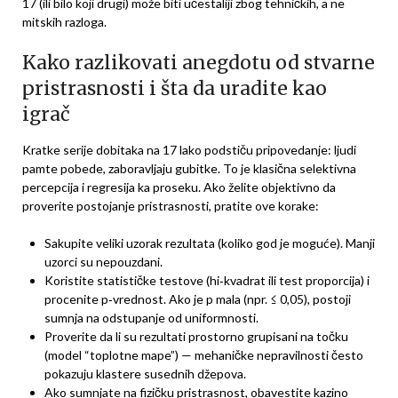
17 (ili bilo koji drugi) može biti učestaliji zbog tehničkih, a ne
mitskih razloga.
Kako razlikovati anegdotu od stvarne
pristrasnosti i šta da uradite kao
igrač
Kratke serije dobitaka na 17 lako podstiču pripovedanje: ljudi
pamte pobede, zaboravljaju gubitke. To je klasična selektivna
percepcija i regresija ka proseku. Ako želite objektivno da
proverite postojanje pristrasnosti, pratite ove korake:
Sakupite veliki uzorak rezultata (koliko god je moguće). Manji
uzorci su nepouzdani.
Koristite statističke testove (hi‑kvadrat ili test proporcija) i
procenite p‑vrednost. Ako je p mala (npr. ≤ 0,05), postoji
sumnja na odstupanje od uniformnosti.
Proverite da li su rezultati prostorno grupisani na točku
(model “toplotne mape”) — mehaničke nepravilnosti često
pokazuju klastere susednih džepova.
Ako sumnjate na fizičku pristrasnost, obavestite kazino