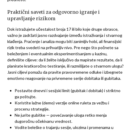
Praktični saveti za odgovorno igranje i
upravljanje rizikom
Dok istražujete učestalost broja 17 ili bilo koje druge obrasce,
važno je zadržati jasno razdvajanje između istraživanja i stvarnog
klađenja. Praćenje i analiza mogu biti zanimljiv hobi, ali finansijski
rizik treba svedeti na prihvatljiv nivo. Pre nego što počnete sa
beleženjem i eventualnim eksperimentisanjem u kazinu,
definišite ciljeve: da li želite isključivo da mapirate rezultate, da li
planirate kratkoročno testiranje, ili razmišljate o stvarnom ulogu?
Jasni ciljevi pomažu da pravite pravovremene odluke i izbegnete
emotivno reagovanje na privremene serije dobitaka ili gubitaka.
Postavite dnevni i sesijski limit (gubitak i dobitak) i striktno
ga poštujte.
Koristite lažne (demo) verzije online ruleta za vežbu i
procenu strategije.
Ne jurite gubitke — povećavanje uloga retko menja
dugoročnu očekivanu vrednost.
Vodite beleške o trajanju sesije, ulozima i promenama u