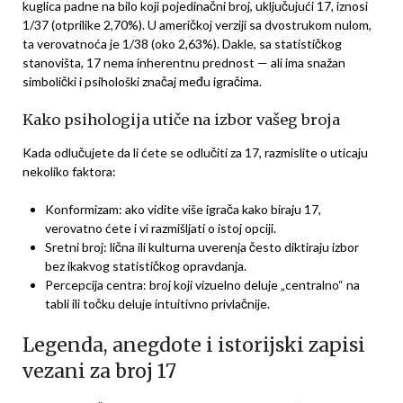
kuglica padne na bilo koji pojedinačni broj, uključujući 17, iznosi
1/37 (otprilike 2,70%). U američkoj verziji sa dvostrukom nulom,
ta verovatnoća je 1/38 (oko 2,63%). Dakle, sa statističkog
stanovišta, 17 nema inherentnu prednost — ali ima snažan
simbolički i psihološki značaj među igračima.
Kako psihologija utiče na izbor vašeg broja
Kada odlučujete da li ćete se odlučiti za 17, razmislite o uticaju
nekoliko faktora:
Konformizam: ako vidite više igrača kako biraju 17,
verovatno ćete i vi razmišljati o istoj opciji.
Sretni broj: lična ili kulturna uverenja često diktiraju izbor
bez ikakvog statističkog opravdanja.
Percepcija centra: broj koji vizuelno deluje „centralno“ na
tabli ili točku deluje intuitivno privlačnije.
Legenda, anegdote i istorijski zapisi
vezani za broj 17