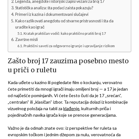
Legenda, anegdote i istorijski zapisi vezani za broj 17
Statistička analiza: šta podaci zaista pokazuju?
Primeri iz kazina i dokumentovani slučajevi
Kako razlikovati anegdotu od stvarne pristrasnosti i šta da
uradite kao igrač
Kratak praktičan vodič: kako praktično pratiti broj 17
Završne misli
Praktični saveti za odgovorno igranje i upravljanje rizikom
Zašto broj 17 zauzima posebno mesto
u priči o ruletu
Kada uđete u kazino ili pogledate film o kockanju, verovatno
ćete primetiti da mnogi igrači imaju omiljeni broj — a 17 je jedan
od najčešće pominjanih. Vi ćete često čuti da je 17 „srećan“,
„centralan“ ili „klasičan“ izbor. Ta reputacija dolazi iz kombinacije
vizuelnog položaja na tabli za
klađenje
, kulturnih priča i
pojedinačnih navika igrača koje se prenose generacijama.
Važno je da odmah znate ovo: iz perspektive fer ruleta sa
evropskim točkom i jednim džepom za nulu, verovatnoća da