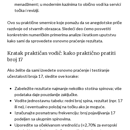
menadžment; u modernim kazinima to obično vodi ka servici
točka i reviziji.
Ovo su praktične smernice koje pomažu da se anegdotske priče
razdvoje od stvarnih obrazaca. Sledeći deo ćemo posvetiti
konkretnim numeričkim primerima analize i kratkom uputstvu
kako sami da sprovedete osnovno praćenje rezultata.
Kratak praktičan vodič: kako praktično pratiti
broj 17
Ako želite da sami izvedete osnovno praćenje i testiranje
učestalosti broja 17, sledite ove korake:
Zabeležite rezultate najmanje nekoliko stotina spinova; više
podataka daje pouzdanije zaključke.
Vodite jednostavnu tabelu: redni broj spina, rezultat (npr. 17
ili ne), i eventualno položaj na točku ako je moguće.
Izračunajte posmatranu frekvenciju: broj pojavljivanja 17
podeljen sa ukupnim spinovima.
Uporedite sa očekivanom vrednošću (≈2,70% za evropski