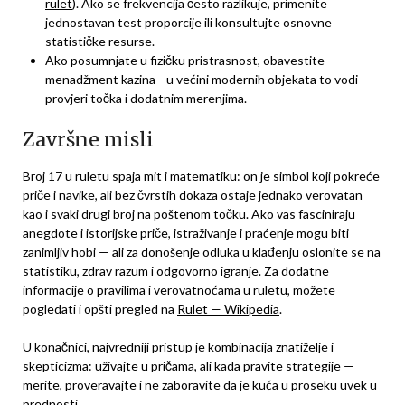
rulet
). Ako se frekvencija često razlikuje, primenite
jednostavan test proporcije ili konsultujte osnovne
statističke resurse.
Ako posumnjate u fizičku pristrasnost, obavestite
menadžment kazina—u većini modernih objekata to vodi
provjeri točka i dodatnim merenjima.
Završne misli
Broj 17 u ruletu spaja mit i matematiku: on je simbol koji pokreće
priče i navike, ali bez čvrstih dokaza ostaje jednako verovatan
kao i svaki drugi broj na poštenom točku. Ako vas fasciniraju
anegdote i istorijske priče, istraživanje i praćenje mogu biti
zanimljiv hobi — ali za donošenje odluka u klađenju oslonite se na
statistiku, zdrav razum i odgovorno igranje. Za dodatne
informacije o pravilima i verovatnoćama u ruletu, možete
pogledati i opšti pregled na
Rulet — Wikipedia
.
U konačnici, najvredniji pristup je kombinacija znatiželje i
skepticizma: uživajte u pričama, ali kada pravite strategije —
merite, proveravajte i ne zaboravite da je kuća u proseku uvek u
prednosti.