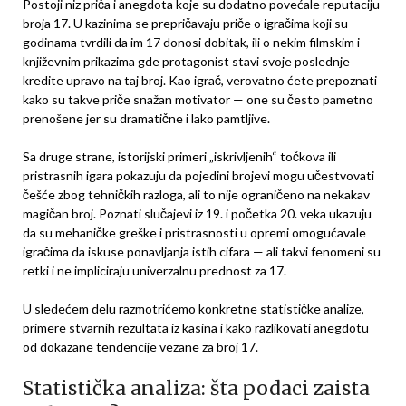
Postoji niz priča i anegdota koje su dodatno povećale reputaciju
broja 17. U kazinima se prepričavaju priče o igračima koji su
godinama tvrdili da im 17 donosi dobitak, ili o nekim filmskim i
književnim prikazima gde protagonist stavi svoje poslednje
kredite upravo na taj broj. Kao igrač, verovatno ćete prepoznati
kako su takve priče snažan motivator — one su često pametno
prenošene jer su dramatične i lako pamtljive.
Sa druge strane, istorijski primeri „iskrivljenih“ točkova ili
pristrasnih igara pokazuju da pojedini brojevi mogu učestvovati
češće zbog tehničkih razloga, ali to nije ograničeno na nekakav
magičan broj. Poznati slučajevi iz 19. i početka 20. veka ukazuju
da su mehaničke greške i pristrasnosti u opremi omogućavale
igračima da iskuse ponavljanja istih cifara — ali takvi fenomeni su
retki i ne impliciraju univerzalnu prednost za 17.
U sledećem delu razmotrićemo konkretne statističke analize,
primere stvarnih rezultata iz kasina i kako razlikovati anegdotu
od dokazane tendencije vezane za broj 17.
Statistička analiza: šta podaci zaista