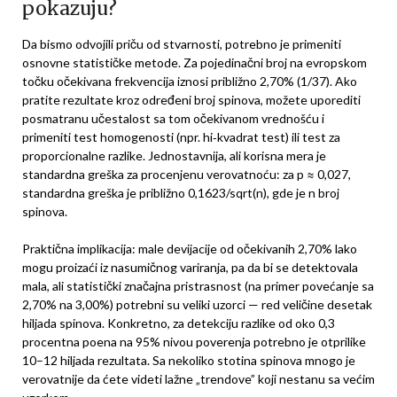
pokazuju?
Da bismo odvojili priču od stvarnosti, potrebno je primeniti
osnovne statističke metode. Za pojedinačni broj na evropskom
točku očekivana frekvencija iznosi približno 2,70% (1/37). Ako
pratite rezultate kroz određeni broj spinova, možete uporediti
posmatranu učestalost sa tom očekivanom vrednošću i
primeniti test homogenosti (npr. hi‑kvadrat test) ili test za
proporcionalne razlike. Jednostavnija, ali korisna mera je
standardna greška za procenjenu verovatnoću: za p ≈ 0,027,
standardna greška je približno 0,1623/sqrt(n), gde je n broj
spinova.
Praktična implikacija: male devijacije od očekivanih 2,70% lako
mogu proizaći iz nasumičnog variranja, pa da bi se detektovala
mala, ali statistički značajna pristrasnost (na primer povećanje sa
2,70% na 3,00%) potrebni su veliki uzorci — red veličine desetak
hiljada spinova. Konkretno, za detekciju razlike od oko 0,3
procentna poena na 95% nivou poverenja potrebno je otprilike
10–12 hiljada rezultata. Sa nekoliko stotina spinova mnogo je
verovatnije da ćete videti lažne „trendove” koji nestanu sa većim