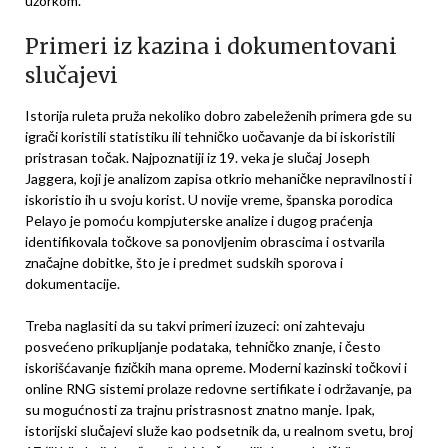
uzorkom.
Primeri iz kazina i dokumentovani
slučajevi
Istorija ruleta pruža nekoliko dobro zabeleženih primera gde su
igrači koristili statistiku ili tehničko uočavanje da bi iskoristili
pristrasan točak. Najpoznatiji iz 19. veka je slučaj Joseph
Jaggera, koji je analizom zapisa otkrio mehaničke nepravilnosti i
iskoristio ih u svoju korist. U novije vreme, španska porodica
Pelayo je pomoću kompjuterske analize i dugog praćenja
identifikovala točkove sa ponovljenim obrascima i ostvarila
značajne dobitke, što je i predmet sudskih sporova i
dokumentacije.
Treba naglasiti da su takvi primeri izuzeci: oni zahtevaju
posvećeno prikupljanje podataka, tehničko znanje, i često
iskorišćavanje fizičkih mana opreme. Moderni kazinski točkovi i
online RNG sistemi prolaze redovne sertifikate i održavanje, pa
su mogućnosti za trajnu pristrasnost znatno manje. Ipak,
istorijski slučajevi služe kao podsetnik da, u realnom svetu, broj