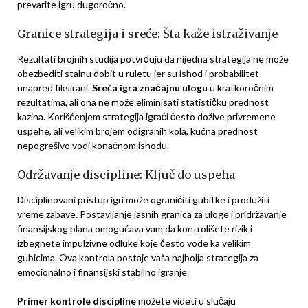
prevarite igru dugoročno.
Granice strategija i sreće: Šta kaže istraživanje
Rezultati brojnih studija potvrđuju da nijedna strategija ne može
obezbediti stalnu dobit u ruletu jer su ishod i probabilitet
unapred fiksirani.
Sreća igra značajnu ulogu
u kratkoročnim
rezultatima, ali ona ne može eliminisati statističku prednost
kazina. Korišćenjem strategija igrači često dožive privremene
uspehe, ali velikim brojem odigranih kola, kućna prednost
nepogrešivo vodi konačnom ishodu.
Održavanje discipline: Ključ do uspeha
Disciplinovani pristup igri može ograničiti gubitke i produžiti
vreme zabave. Postavljanje jasnih granica za uloge i pridržavanje
finansijskog plana omogućava vam da kontrolišete rizik i
izbegnete impulzivne odluke koje često vode ka velikim
gubicima. Ova kontrola postaje vaša najbolja strategija za
emocionalno i finansijski stabilno igranje.
Primer kontrole discipline
možete videti u slučaju