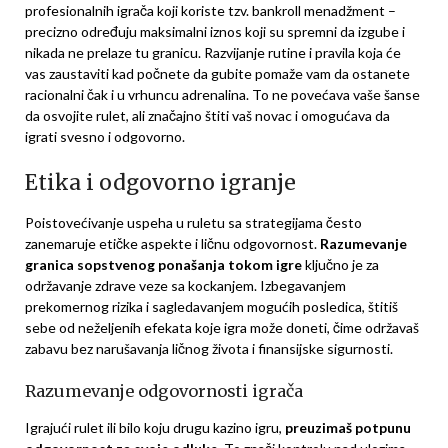
profesionalnih igrača koji koriste tzv. bankroll menadžment –
precizno određuju maksimalni iznos koji su spremni da izgube i
nikada ne prelaze tu granicu. Razvijanje rutine i pravila koja će
vas zaustaviti kad počnete da gubite pomaže vam da ostanete
racionalni čak i u vrhuncu adrenalina. To ne povećava vaše šanse
da osvojite rulet, ali značajno štiti vaš novac i omogućava da
igrati svesno i odgovorno.
Etika i odgovorno igranje
Poistovećivanje uspeha u ruletu sa strategijama često
zanemaruje etičke aspekte i ličnu odgovornost.
Razumevanje
granica sopstvenog ponašanja tokom igre
ključno je za
održavanje zdrave veze sa kockanjem. Izbegavanjem
prekomernog rizika i sagledavanjem mogućih posledica, štitiš
sebe od neželjenih efekata koje igra može doneti, čime održavaš
zabavu bez narušavanja ličnog života i finansijske sigurnosti.
Razumevanje odgovornosti igrača
Igrajući rulet ili bilo koju drugu kazino igru,
preuzimaš potpunu