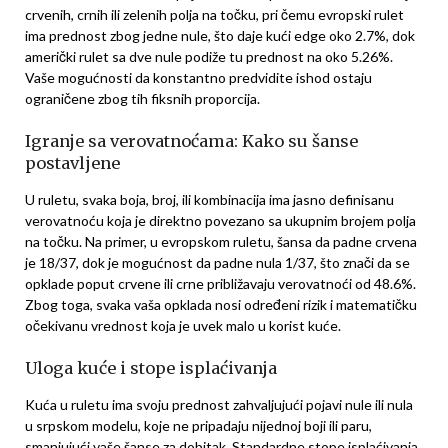
crvenih, crnih ili zelenih polja na točku, pri čemu evropski rulet
ima prednost zbog jedne nule, što daje kući edge oko 2.7%, dok
američki rulet sa dve nule podiže tu prednost na oko 5.26%.
Vaše mogućnosti da konstantno predvidite ishod ostaju
ograničene zbog tih fiksnih proporcija.
Igranje sa verovatnoćama: Kako su šanse
postavljene
U ruletu, svaka boja, broj, ili kombinacija ima jasno definisanu
verovatnoću koja je direktno povezano sa ukupnim brojem polja
na točku. Na primer, u evropskom ruletu, šansa da padne crvena
je 18/37, dok je mogućnost da padne nula 1/37, što znači da se
opklade poput crvene ili crne približavaju verovatnoći od 48.6%.
Zbog toga, svaka vaša opklada nosi određeni rizik i matematičku
očekivanu vrednost koja je uvek malo u korist kuće.
Uloga kuće i stope isplaćivanja
Kuća u ruletu ima svoju prednost zahvaljujući pojavi nule ili nula
u srpskom modelu, koje ne pripadaju nijednoj boji ili paru,
smanjujući vaše šanse za dobitak. Standardne stope isplaćivanja,