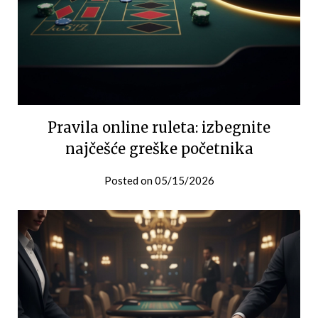
Pravila online ruleta: izbegnite
najčešće greške početnika
Posted on
05/15/2026