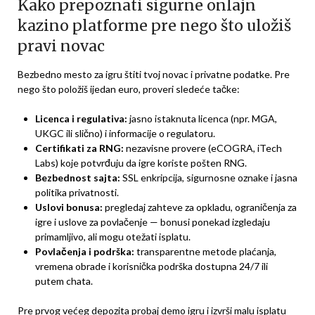
Kako prepoznati sigurne onlajn
kazino platforme pre nego što uložiš
pravi novac
Bezbedno mesto za igru štiti tvoj novac i privatne podatke. Pre
nego što položiš ijedan euro, proveri sledeće tačke:
Licenca i regulativa:
jasno istaknuta licenca (npr. MGA,
UKGC ili slično) i informacije o regulatoru.
Certifikati za RNG:
nezavisne provere (eCOGRA, iTech
Labs) koje potvrđuju da igre koriste pošten RNG.
Bezbednost sajta:
SSL enkripcija, sigurnosne oznake i jasna
politika privatnosti.
Uslovi bonusa:
pregledaj zahteve za opkladu, ograničenja za
igre i uslove za povlačenje — bonusi ponekad izgledaju
primamljivo, ali mogu otežati isplatu.
Povlačenja i podrška:
transparentne metode plaćanja,
vremena obrade i korisnička podrška dostupna 24/7 ili
putem chata.
Pre prvog većeg depozita probaj demo igru i izvrši malu isplatu