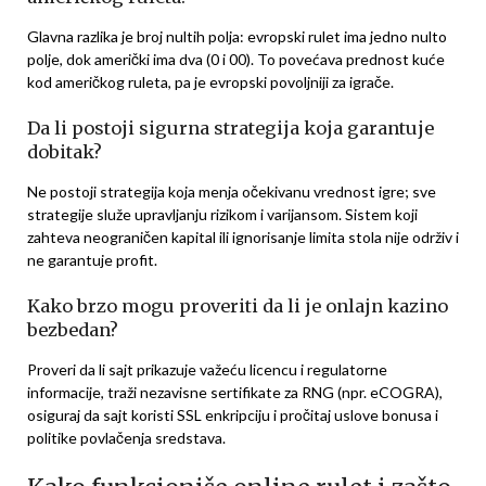
Glavna razlika je broj nultih polja: evropski rulet ima jedno nulto
polje, dok američki ima dva (0 i 00). To povećava prednost kuće
kod američkog ruleta, pa je evropski povoljniji za igrače.
Da li postoji sigurna strategija koja garantuje
dobitak?
Ne postoji strategija koja menja očekivanu vrednost igre; sve
strategije služe upravljanju rizikom i varijansom. Sistem koji
zahteva neograničen kapital ili ignorisanje limita stola nije održiv i
ne garantuje profit.
Kako brzo mogu proveriti da li je onlajn kazino
bezbedan?
Proveri da li sajt prikazuje važeću licencu i regulatorne
informacije, traži nezavisne sertifikate za RNG (npr. eCOGRA),
osiguraj da sajt koristi SSL enkripciju i pročitaj uslove bonusa i
politike povlačenja sredstava.