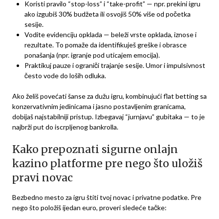
Koristi pravilo “stop-loss” i “take-profit” — npr. prekini igru
ako izgubiš 30% budžeta ili osvojiš 50% više od početka
sesije.
Vodite evidenciju opklada — beleži vrste opklada, iznose i
rezultate. To pomaže da identifikuješ greške i obrasce
ponašanja (npr. igranje pod uticajem emocija).
Praktikuj pauze i ograniči trajanje sesije. Umor i impulsivnost
često vode do loših odluka.
Ako želiš povećati šanse za dužu igru, kombinujući flat betting sa
konzervativnim jedinicama i jasno postavljenim granicama,
dobijaš najstabilniji pristup. Izbegavaj “jurnjavu” gubitaka — to je
najbrži put do iscrpljenog bankrolla.
Kako prepoznati sigurne onlajn
kazino platforme pre nego što uložiš
pravi novac
Bezbedno mesto za igru štiti tvoj novac i privatne podatke. Pre
nego što položiš ijedan euro, proveri sledeće tačke: