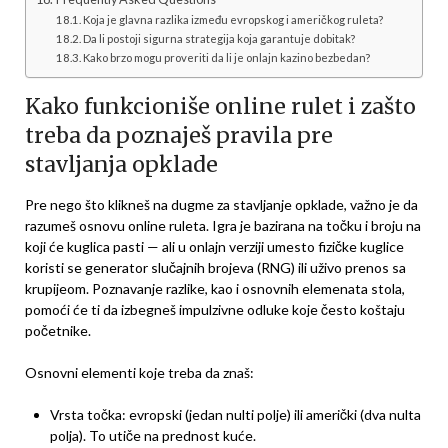
Koja je glavna razlika između evropskog i američkog ruleta?
Da li postoji sigurna strategija koja garantuje dobitak?
Kako brzo mogu proveriti da li je onlajn kazino bezbedan?
Kako funkcioniše online rulet i zašto
treba da poznaješ pravila pre
stavljanja opklade
Pre nego što klikneš na dugme za stavljanje opklade, važno je da
razumeš osnovu online ruleta. Igra je bazirana na točku i broju na
koji će kuglica pasti — ali u onlajn verziji umesto fizičke kuglice
koristi se generator slučajnih brojeva (RNG) ili uživo prenos sa
krupijeom. Poznavanje razlike, kao i osnovnih elemenata stola,
pomoći će ti da izbegneš impulzivne odluke koje često koštaju
početnike.
Osnovni elementi koje treba da znaš:
Vrsta točka: evropski (jedan nulti polje) ili američki (dva nulta
polja). To utiče na prednost kuće.