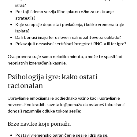
igraš?
Postoji li demo verzija ili besplatni režim za testiranje
strategija?
Koje su opcije depozita i povlačenja, i koliko vremena traje
isplata?
Da li bonusi imaju fer uslove i realne zahteve za opkladu?
Prikazuju li nezavisni sertifikati integritet RNG-a ili fer igre?
Ova provera traje samo nekoliko minuta, a može te spasiti od
neprijatnih iznenađenja kasnije.
Psihologija igre: kako ostati
racionalan
Upravljanje emocijama je podjednako važno kao i upravljanje
novcem. Evo kratkih saveta koji pomažu da ostaneš fokusiran i
donosiš razumnije odluke tokom sesije:
Brze navike koje pomažu
Postavi vremensko ograničenje sesije i drži ga se.