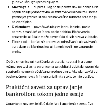
gubitke i čini igru predvidljivijom.
Martingale
— dupliraš ulog posle poraza dok ne dobiješ. Na
papiru deluje jednostavno, ali zahteva veliki bankroll i nema
garancije: granice stola i realna veličina budžeta brzo mogu
pokvariti plan.
D’Alembert
— povećavaš ulog za jednu jedinicu posle
poraza, smanjuješ za jednu posle dobitka. Blaža verzija
progresije, ali i dalje može dovesti do dugih nizova gubitaka.
Fibonacci
— koristi niz brojeva za određivanje uloga. Manje
agresivan od Martingalea, ali kompleksniji i ne garantuje
profit.
Opšte smernice pri korišćenju strategija: testiraj ih u demo
režimu, postavi jasna ograničenja za gubitak i dobitak i razumi da
strategija ne menja očekivanu vrednost igre. Ako plan zavisi od
beskonačnog novca ili ignorisanja limita stola, to nije održivo.
Praktični saveti za upravljanje
bankrollom tokom jedne sesije
Upravljanje novcem je ključ duže igre i smanjenja stresa. Evo