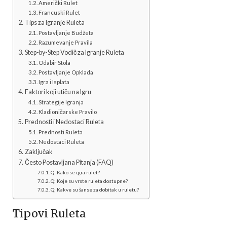
Američki Rulet
Francuski Rulet
Tips za Igranje Ruleta
Postavljanje Budžeta
Razumevanje Pravila
Step-by-Step Vodič za Igranje Ruleta
Odabir Stola
Postavljanje Opklada
Igra i Isplata
Faktori koji utiču na Igru
Strategije Igranja
Kladioničarske Pravilo
Prednosti i Nedostaci Ruleta
Prednosti Ruleta
Nedostaci Ruleta
Zaključak
Često Postavljana Pitanja (FAQ)
Q: Kako se igra rulet?
Q: Koje su vrste ruleta dostupne?
Q: Kakve su šanse za dobitak u ruletu?
Tipovi Ruleta