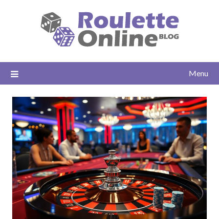
Skip
to
content
Menu