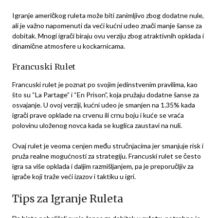
Igranje američkog ruleta može biti zanimljivo zbog dodatne nule,
ali je važno napomenuti da veći kućni udeo znači manje šanse za
dobitak. Mnogi igrači biraju ovu verziju zbog atraktivnih opklada i
dinamične atmosfere u kockarnicama.
Francuski Rulet
Francuski rulet je poznat po svojim jedinstvenim pravilima, kao
što su “La Partage” i “En Prison”, koja pružaju dodatne šanse za
osvajanje. U ovoj verziji, kućni udeo je smanjen na 1.35% kada
igrači prave opklade na crvenu ili crnu boju i kuće se vraća
polovinu uloženog novca kada se kuglica zaustavi na nuli.
Ovaj rulet je veoma cenjen među stručnjacima jer smanjuje risk i
pruža realne mogućnosti za strategiju. Francuski rulet se često
igra sa više opklada i daljim razmišljanjem, pa je preporučljiv za
igrače koji traže veći izazov i taktiku u igri.
Tips za Igranje Ruleta