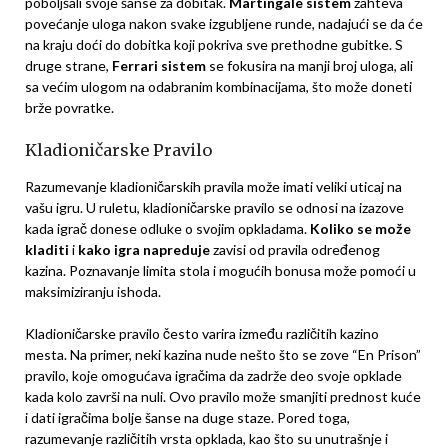
poboljšali svoje šanse za dobitak.
Martingale sistem
zahteva
povećanje uloga nakon svake izgubljene runde, nadajući se da će
na kraju doći do dobitka koji pokriva sve prethodne gubitke. S
druge strane,
Ferrari sistem
se fokusira na manji broj uloga, ali
sa većim ulogom na odabranim kombinacijama, što može doneti
brže povratke.
Kladioničarske Pravilo
Razumevanje kladioničarskih pravila može imati veliki uticaj na
vašu igru. U ruletu, kladioničarske pravilo se odnosi na izazove
kada igrač donese odluke o svojim opkladama.
Koliko se može
kladiti
i
kako igra napreduje
zavisi od pravila određenog
kazina. Poznavanje limita stola i mogućih bonusa može pomoći u
maksimiziranju ishoda.
Kladioničarske pravilo često varira između različitih kazino
mesta. Na primer, neki kazina nude nešto što se zove “En Prison”
pravilo, koje omogućava igračima da zadrže deo svoje opklade
kada kolo završi na nuli. Ovo pravilo može smanjiti prednost kuće
i dati igračima bolje šanse na duge staze. Pored toga,
razumevanje različitih vrsta opklada, kao što su unutrašnje i