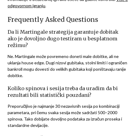
odgovornom igranju
.
Frequently Asked Questions
Da li Martingale strategija garantuje dobitak
ako je dovoljno dugo testiram u besplatnom
režimu?
Ne. Martingale može povremeno doneti male dobitke, ali ne
uklanja house edge. Dugi nizovi gubitaka, stolni limiti i ograničen
bankroll mogu dovesti do velikih gubitaka koji poništavaju ranije
dobitke.
Koliko spinova i sesija treba da uradim da bi
rezultati bili statistički pouzdani?
Preporučljivo je najmanje 30 nezavisnih sesija po kombinaciji
parametara, pri čemu svaka sesija može sadržati 500–2000
spinova. Tako dobijate dovoljno podataka za izračun proseka i
standardne devijacije.