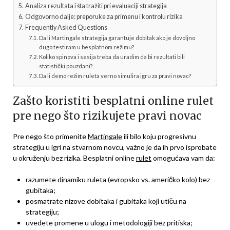
Analiza rezultata i šta tražiti pri evaluaciji strategija
Odgovorno dalje: preporuke za primenu i kontrolu rizika
Frequently Asked Questions
Da li Martingale strategija garantuje dobitak ako je dovoljno
dugo testiram u besplatnom režimu?
Koliko spinova i sesija treba da uradim da bi rezultati bili
statistički pouzdani?
Da li demo režim ruleta verno simulira igru za pravi novac?
Zašto koristiti besplatni online rulet
pre nego što rizikujete pravi novac
Pre nego što primenite
Martingale
ili bilo koju progresivnu
strategiju u igri na stvarnom novcu, važno je da ih prvo isprobate
u okruženju bez rizika. Besplatni online
rulet
omogućava vam da:
razumete dinamiku ruleta (evropsko vs. američko kolo) bez
gubitaka;
posmatrate nizove dobitaka i gubitaka koji utiču na
strategiju;
uvedete promene u ulogu i metodologiji bez pritiska;