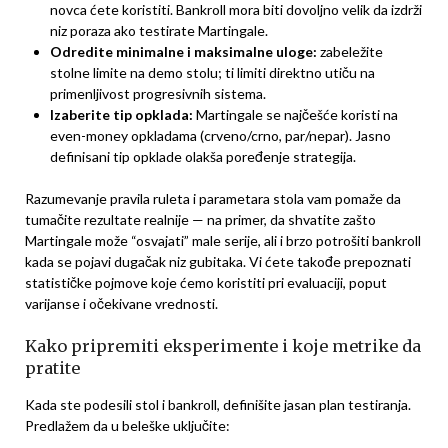
novca ćete koristiti. Bankroll mora biti dovoljno velik da izdrži
niz poraza ako testirate Martingale.
Odredite minimalne i maksimalne uloge:
zabeležite
stolne limite na demo stolu; ti limiti direktno utiču na
primenljivost progresivnih sistema.
Izaberite tip opklada:
Martingale se najčešće koristi na
even-money opkladama (crveno/crno, par/nepar). Jasno
definisani tip opklade olakša poređenje strategija.
Razumevanje pravila ruleta i parametara stola vam pomaže da
tumačite rezultate realnije — na primer, da shvatite zašto
Martingale može “osvajati” male serije, ali i brzo potrošiti bankroll
kada se pojavi dugačak niz gubitaka. Vi ćete takođe prepoznati
statističke pojmove koje ćemo koristiti pri evaluaciji, poput
varijanse i očekivane vrednosti.
Kako pripremiti eksperimente i koje metrike da
pratite
Kada ste podesili stol i bankroll, definišite jasan plan testiranja.
Predlažem da u beleške uključite: