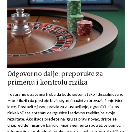
Odgovorno dalje: preporuke za
primenu i kontrolu rizika
Testiranje strategija treba da bude sistematsko i disciplinovano
— bez iluzija da postoje brzi i sigurni načini za prevazilaženje ivice
kuće. Postavite jasne pravila za zaustavljanje, ograničite iznos
rizika koji ste spremni da izgubite i redovno revidirajte svoje
rezultate. Ako ikada pređete na igru za pravi novac, držite se
unapred definisanog bankroll-managementa i potražite pomoć ili
informacije o bezbednoj igri ako osete da gubite kontrolu.
Više o