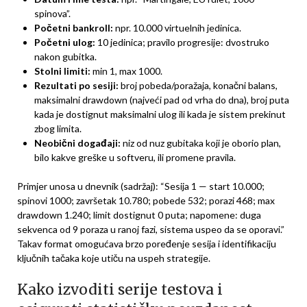
spinova”.
Početni bankroll:
npr. 10.000 virtuelnih jedinica.
Početni ulog:
10 jedinica; pravilo progresije: dvostruko
nakon gubitka.
Stolni limiti:
min 1, max 1000.
Rezultati po sesiji:
broj pobeda/poražaja, konačni balans,
maksimalni drawdown (najveći pad od vrha do dna), broj puta
kada je dostignut maksimalni ulog ili kada je sistem prekinut
zbog limita.
Neobični događaji:
niz od nuz gubitaka koji je oborio plan,
bilo kakve greške u softveru, ili promene pravila.
Primjer unosa u dnevnik (sadržaj): “Sesija 1 — start 10.000;
spinovi 1000; završetak 10.780; pobede 532; porazi 468; max
drawdown 1.240; limit dostignut 0 puta; napomene: duga
sekvenca od 9 poraza u ranoj fazi, sistema uspeo da se oporavi.”
Takav format omogućava brzo poređenje sesija i identifikaciju
ključnih tačaka koje utiču na uspeh strategije.
Kako izvoditi serije testova i