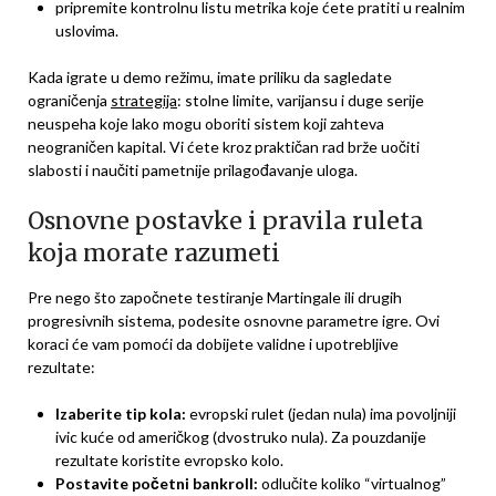
pripremite kontrolnu listu metrika koje ćete pratiti u realnim
uslovima.
Kada igrate u demo režimu, imate priliku da sagledate
ograničenja
strategija
: stolne limite, varijansu i duge serije
neuspeha koje lako mogu oboriti sistem koji zahteva
neograničen kapital. Vi ćete kroz praktičan rad brže uočiti
slabosti i naučiti pametnije prilagođavanje uloga.
Osnovne postavke i pravila ruleta
koja morate razumeti
Pre nego što započnete testiranje Martingale ili drugih
progresivnih sistema, podesite osnovne parametre igre. Ovi
koraci će vam pomoći da dobijete validne i upotrebljive
rezultate:
Izaberite tip kola:
evropski rulet (jedan nula) ima povoljniji
ivic kuće od američkog (dvostruko nula). Za pouzdanije
rezultate koristite evropsko kolo.
Postavite početni bankroll:
odlučite koliko “virtualnog”