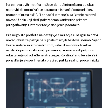
Na osnovu ovih metrika možete doneti informisanu odluku:
nastaviti da optimizujete parametre (smanjiti početni ulog,
promeniti progresiju), ili odbaciti strategiju za igranje za pravi
novac. U delu koji sledi pokazaćemo konkretne primere
prilagođavanja i interpretacije dobijenih podataka.
Pre nego što pređete na detaljnije simulacije ili na igru za pravi
novac, obratite pažnju na signale iz svojih testova: neuobičajeno
česte sudare sa stolnim limitom, veliki drawdown ili velike
oscilacije profita zahtevaju promenu parametara ili potpuno
odustajanje od određene strategije. Kontinuirano beleženje i
ponavljanje eksperimenata pravi su put ka realnoj proceni rizika.