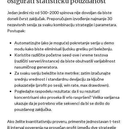
osigurati statističku pouzdanost
Jedan jedini niz od 500–2000 spinova nije dovoljan da biste
doneli čvrst zaključak. Preporučujem izvođenje najmanje 30
nezavisnih sesija za svaku kombinaciju strategije i parametara.
Postupak:
Automatizujte (ako je moguće) pokretanje serija u demo
modu kako biste eliminisali ljudsku grešku pri beleženju.
Koristite različite početne seed-ove i vreme testova
(različiti serveri/instance) da biste obuhvatili varijabilnost
nasumičnog generatora.
Za svaku seriju beležite iste metrike; zatim izračunajte
srednju vrednost i standardnu devijaciju za ključne
pokazatelje (profit po sesiji, win rate, max drawdown).
Pogledajte raspodelu rezultata: da li su rezultati
koncentrisani oko proseka ili vrlo raspršeni? Velika varijansa
ukazuje da je potrebno više sekvenci da bi se došlo do
pouzdanog zaključka.
Ako želite kvantitativniju proveru, primenite jednostavan t-test
ili interval poverenja na prosečan profit između dve strategije