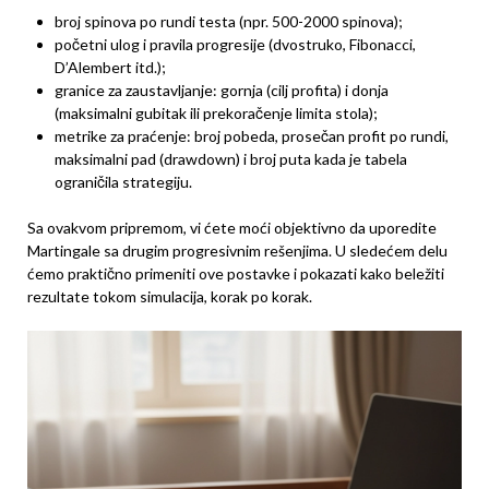
broj spinova po rundi testa (npr. 500-2000 spinova);
početni ulog i pravila progresije (dvostruko, Fibonacci,
D’Alembert itd.);
granice za zaustavljanje: gornja (cilj profita) i donja
(maksimalni gubitak ili prekoračenje limita stola);
metrike za praćenje: broj pobeda, prosečan profit po rundi,
maksimalni pad (drawdown) i broj puta kada je tabela
ograničila strategiju.
Sa ovakvom pripremom, vi ćete moći objektivno da uporedite
Martingale sa drugim progresivnim rešenjima. U sledećem delu
ćemo praktično primeniti ove postavke i pokazati kako beležiti
rezultate tokom simulacija, korak po korak.