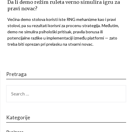
Da li demo režim ruleta verno simulira igru za
pravi novac?
Većina demo stolova koristi iste RNG mehanizme kao i pravi
stolovi, pa su rezultati korisni za procenu strategija. Međutim,
demo ne simulira psihološki pritisak, pravila bonusa ili
potencijalne razlike u implementaciji između platformi — zato
treba biti oprezan pri prelasku na stvarni novac.
Pretraga
SEARCH
FOR:
Kategorije