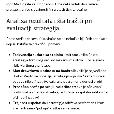
(npr. Martingale vs. Fibonacci). Time ćete videti da li razlike
prelaze granicu slučajnosti ili su statistički značajne.
Analiza rezultata i šta tražiti pri
evaluaciji strategija
Posle serija testova, fokusirajte se na nekoliko ključnih aspekata
koji su kritični za praktičnu primenu:
Frekvencija sudara sa stolnim limitom:
koliko često
strategija traži ulog veći od maksimuma stola — to je glavni
rizik Martingale pristupa.
Max drawdown u odnosu na bankroll:
koliki je najveći pad
i koliko često se ponavlja; strategija koja ima često duboke
padove nije prihvatljiva čak i ako povremeno donosi profit.
Prosečan profit po sesiji i volatilnost:
ako je očekivani
profit mali a volatilnost velika, psihološki i kapitalni zahtevi će
biti neprihvatljivi.
Trajnost uspeha:
da li strategija održava performans kroz
vreme ili samo “pokupi” kratke serije sreće.