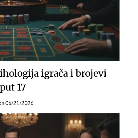
ihologija igrača i brojevi
put 17
on
06/21/2026