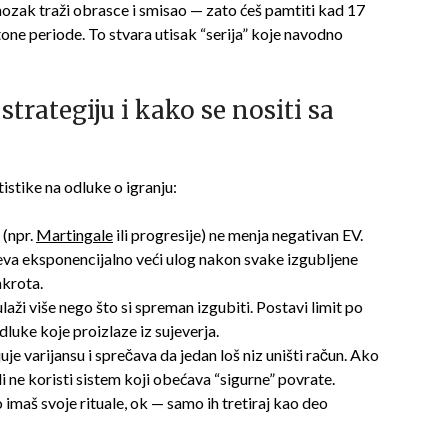
 mozak traži obrasce i smisao — zato ćeš pamtiti kad 17
ne periode. To stvara utisak “serija” koje navodno
strategiju i kako se nositi sa
tistike na odluke o igranju:
(npr.
Martingale
ili progresije) ne menja negativan EV.
teva eksponencijalno veći ulog nakon svake izgubljene
nkrota.
aži više nego što si spreman izgubiti. Postavi limit po
dluke koje proizlaze iz sujeverja.
uje varijansu i sprečava da jedan loš niz uništi račun. Ako
ali ne koristi sistem koji obećava “sigurne” povrate.
 imaš svoje rituale, ok — samo ih tretiraj kao deo