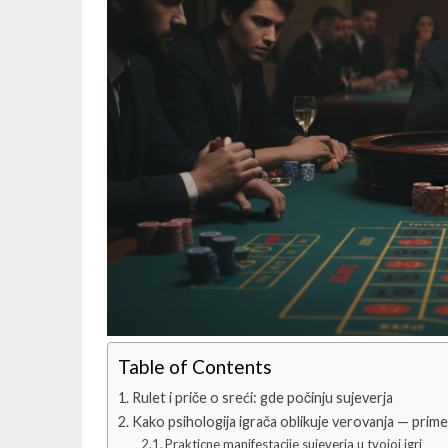
Table of Contents
Rulet i priče o sreći: gde počinju sujeverja
Kako psihologija igrača oblikuje verovanja — prime
Prakticne manifestacije sujeverja u tvojoj igri