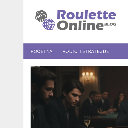
Skip
to
content
POČETNA
VODIČI I STRATEGIJE