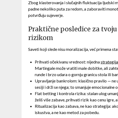
Zbog klasterovanja i slučajnih fluktuacija ljudski
padne nekoliko puta za redom, a zaboraviti monoto
potvrđuju sujeverje.
Praktične posledice za tvoju 
rizikom
Saveti koji slede nisu moralizacija, već primena sta
Prihvati očekivanu vrednost: nijedna
strategija
Martingale može vratiti male dobitke, ali zah
runde i brzo udara o gornju granicu stola ili ba
Upravljanje bankrolom: klasično pravilo — ne ul
sesiji i drži se njega; to smanjuje emocionalne o
Flat betting i kontrola rizika: stalan ulog umanj
želiš više zabave, prihvati rizik kao cenu igre, 
Ritualizacija kao zabava, ne kao strategija: ako
iskustva, a ne kao metod za pobedu.