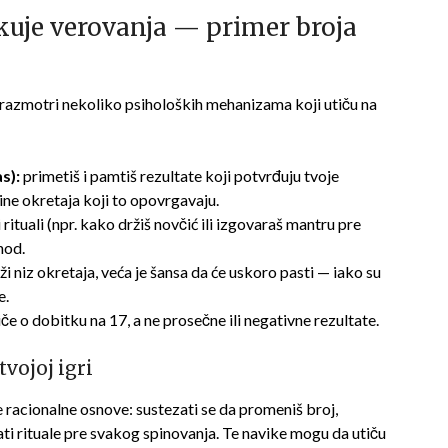
ikuje verovanja — primer broja
 razmotri nekoliko psiholoških mehanizama koji utiču na
s):
primetiš i pamtiš rezultate koji potvrđuju tvoje
tine okretaja koji to opovrgavaju.
 rituali (npr. kako držiš novčić ili izgovaraš mantru pre
hod.
ži niz okretaja, veća je šansa da će uskoro pasti — iako su
e.
e o dobitku na 17, a ne prosečne ili negativne rezultate.
tvojoj igri
e racionalne osnove: sustezati se da promeniš broj,
ati rituale pre svakog spinovanja. Te navike mogu da utiču