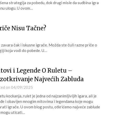
šena strategija za pobedu, dok drugi misle da sudbina igra
čnu ulogu. U ovom…
Priče Nisu Tačne?
zavara čak i iskusne igrače. Možda ste čuli razne priče o
giji koja vodi do pobede. U…
tovi i Legende O Ruletu –
zotkrivanje Najvećih Zabluda
ted on
04/09/2025
etu kockanja, rulet je jedna od najzanimljivijih igara, ali je
đe i obavijen mnogim mitovima i legendama koje mogu
rati igrače. U ovom blog postu, otkrićemo najveće zablude
 mogu uticati…