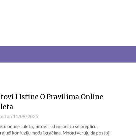
tovi I Istine O Pravilima Online
leta
ted on
11/09/2025
etu online ruleta, mitovi i istine često se prepliću,
rajući konfuziju među igračima. Mnogi veruju da postoji