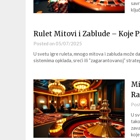
savr
klju
Rulet Mitovi i Zablude – Koje 
Posted on
05/07/2025
U svetu igre ruleta, mnogo mitova i zabluda može da 
sistemima opklada, sreći ili “zagarantovanoj” strate
Mi
Ra
Pos
U sv
tako
zava
koje